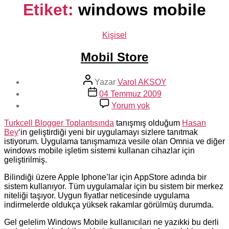
Etiket:
windows mobile
Kategoriler
Kişisel
Mobil Store
Yazının
Yazar
Varol AKSOY
yazarı
Yazı
04 Temmuz 2009
tarihi
Mobil
Yorum yok
Store
Turkcell Blogger Toplantısında
tanışmış olduğum
Hasan
Bey
‘in geliştirdiği yeni bir uygulamayı sizlere tanıtmak
istiyorum. Uygulama tanışmamıza vesile olan Omnia ve diğer
windows mobile işletim sistemi kullanan cihazlar için
geliştirilmiş.
Bilindiği üzere Apple Iphone’lar için AppStore adında bir
sistem kullanıyor. Tüm uygulamalar için bu sistem bir merkez
niteliği taşıyor. Uygun fiyatlar neticesinde uygulama
indirmelerde oldukça yüksek rakamlar görülmüş durumda.
Gel gelelim Windows Mobile kullanıcıları ne yazıkki bu derli