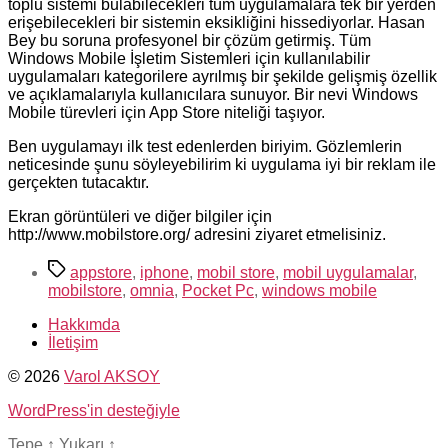
toplu sistemi bulabilecekleri tüm uygulamalara tek bir yerden
erişebilecekleri bir sistemin eksikliğini hissediyorlar. Hasan
Bey bu soruna profesyonel bir çözüm getirmiş. Tüm
Windows Mobile İşletim Sistemleri için kullanılabilir
uygulamaları kategorilere ayrılmış bir şekilde gelişmiş özellik
ve açıklamalarıyla kullanıcılara sunuyor. Bir nevi Windows
Mobile türevleri için App Store niteliği taşıyor.
Ben uygulamayı ilk test edenlerden biriyim. Gözlemlerin
neticesinde şunu söyleyebilirim ki uygulama iyi bir reklam ile
gerçekten tutacaktır.
Ekran görüntüleri ve diğer bilgiler için
http://www.mobilstore.org/
adresini ziyaret etmelisiniz.
Etiketler
appstore
,
iphone
,
mobil store
,
mobil uygulamalar
,
mobilstore
,
omnia
,
Pocket Pc
,
windows mobile
Hakkımda
İletişim
© 2026
Varol AKSOY
WordPress'in desteğiyle
Tepe
↑
Yukarı
↑