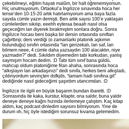
çekebilmeyi, eğitim hayatı malûm, bir halt öğrenemiyorsun.
Hiç unutmuyorum, Ortaokul’a İngilizce sınavında hoca her
tense’den 10-15-20 artık hatırlamıyorum ama baya fazla
sayıda cümle yazın demişti. Ben artık sayısı 100’e yaklaşan
cümlelerden sıkılıp, eeehh eyteraa beaah nasıl olsa
geçeceğim lan diyerek bırakmıştım sonlara doğru. Sonra
İngilizce hocası beni başka bir dersin ortasında sınıftan
çağırttırıp; ders verdiği (o zamanlarki platonik aşkımın
bulunduğu) sınıfın ortasında “lan gerizekalı, lan saf, lan
bilmem neee, 4 cümle daha yazsaydın 100 alacaktın, niye
yazmadın?” dedi. Sıkıldım diyemedim tabi korkudan, yanlış
saymışım hocam dedim. :D Tabi tüm sınıf bana güldü,
mahcup oldum platoniğime filan ahaha, sonrasında hoca
“alkışlayın lan arkadaşınızı” dedi sınıfa, herkes beni alkışladı,
çıldırıyordum sevinçten dsfkjds, “tamam hadi sınıfına git”
dediğinde nasıl gideceğimi şaşırdım utancımdan. :D
İngilizce ile ilgili en büyük başarım bundan ibaretti. :D
Sonrasında ite kaka, kurstur, kitaptır, ona saldır, buna yaldır
deneye deneye kağnı hızında ilerlemeye çalıştım. Kaç kitap
aldım, kaç podcast dinledim sayısını bilmiyorum. Yine de
durum ııh, hiç öyle istediğim sorunsuz kıvama gelemedim.