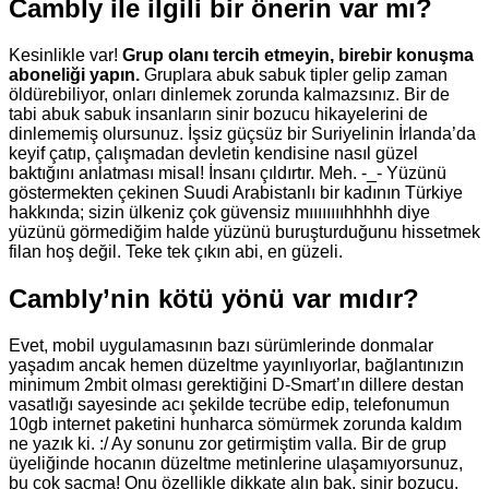
Cambly ile ilgili bir önerin var mı?
Kesinlikle var!
Grup olanı tercih etmeyin, birebir konuşma
aboneliği yapın.
Gruplara abuk sabuk tipler gelip zaman
öldürebiliyor, onları dinlemek zorunda kalmazsınız. Bir de
tabi abuk sabuk insanların sinir bozucu hikayelerini de
dinlememiş olursunuz. İşsiz güçsüz bir Suriyelinin İrlanda’da
keyif çatıp, çalışmadan devletin kendisine nasıl güzel
baktığını anlatması misal! İnsanı çıldırtır. Meh. -_- Yüzünü
göstermekten çekinen Suudi Arabistanlı bir kadının Türkiye
hakkında; sizin ülkeniz çok güvensiz mııııııııhhhhh diye
yüzünü görmediğim halde yüzünü buruşturduğunu hissetmek
filan hoş değil. Teke tek çıkın abi, en güzeli.
Cambly’nin kötü yönü var mıdır?
Evet, mobil uygulamasının bazı sürümlerinde donmalar
yaşadım ancak hemen düzeltme yayınlıyorlar, bağlantınızın
minimum 2mbit olması gerektiğini D-Smart’ın dillere destan
vasatlığı sayesinde acı şekilde tecrübe edip, telefonumun
10gb internet paketini hunharca sömürmek zorunda kaldım
ne yazık ki. :/ Ay sonunu zor getirmiştim valla. Bir de grup
üyeliğinde hocanın düzeltme metinlerine ulaşamıyorsunuz,
bu çok saçma! Onu özellikle dikkate alın bak, sinir bozucu.