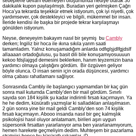
sebeplerle devam edemeyen oluşumunda hediye olarak 30
dakikalık kupon paylaşılmıştı. Buradan yeri gelmişken Çağrı
Hoca’ya tekrarda teşekkür etmek istiyorum, çok iyi niyetli, çok
yardımsever, çok destekleyici ve bilgili, mükemmel bir insan.
İleride kendisi ile başka bir projede tekrar karşılaşmayı
gönülden istiyorum.
Neyse, deneyeyim bakayım nasıl bir şeymiş bu
Cambly
derken; İngiliz bir hoca ile ıkına sıkıla yarım saati
tamamladım. Yalnız konuşamadığım anlarda odfıglşjdlfgjdslf
allaaaan ortadoğulusu, şu basit dili bile konuşamıyosuuuun
kekoo fdsjlajgşd demesini beklerken, hanım teyzemizin bana
yardımcı olmaya çalıştığını gördüm. Bir özgüven geliyor
böyle olunca. O insan senin için orada düşüncesi, yardımcı
olma çabası rahatlamanı sağlıyor.
Sonrasında Cambly ile başlangıcı yapmamdan bir kaç gün
sonra mail kutumda Cambly’den bir mail gördüm. Sınırlı
sayıda son 184 kişilik şu kadar indirimli fırsatı kaçırmayın. Ya
he he dedim, küsüratlı yazmışlar ki salladıkları anlaşılmasın.
2 gün sonra yine bir mail geldi Cambly’den son 74 kişilik
fırsatı kaçırmayın. Abooo insanda nasıl bir geç kalmışlık
psikolojisi hasıl oluyor anlatamam, birileri aşırı uygun
süpersonik fırsattan yararlanıyor ama ben yararlanamıyorum,
hemen harekete geçmeliyim dedim. Muhteşem bir pazarlama
stratejisi bence bu küsüratlı rakamlar. :D