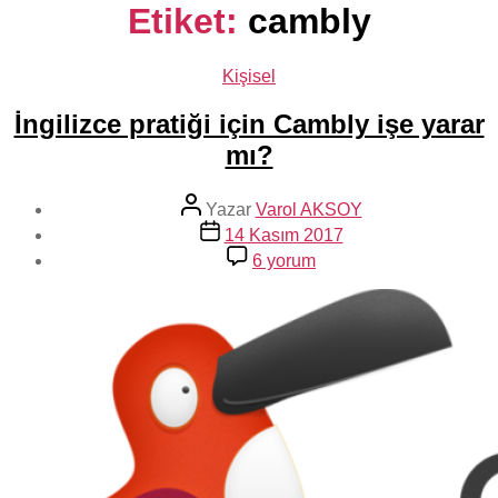
Etiket:
cambly
Kategoriler
Kişisel
İngilizce pratiği için Cambly işe yarar
mı?
Yazının
Yazar
Varol AKSOY
yazarı
Yazı
14 Kasım 2017
tarihi
İngilizce
6 yorum
pratiği
için
Cambly
işe
yarar
mı?
için