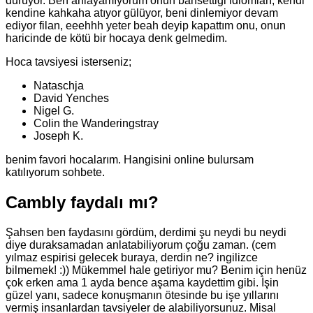
duruyor. Ben anlayamıyorum onun bahsettiği idiomları, kendi
kendine kahkaha atıyor gülüyor, beni dinlemiyor devam
ediyor filan, eeehhh yeter beah deyip kapattım onu, onun
haricinde de kötü bir hocaya denk gelmedim.
Hoca tavsiyesi isterseniz;
Nataschja
David Yenches
Nigel G.
Colin the Wanderingstray
Joseph K.
benim favori hocalarım. Hangisini online bulursam
katılıyorum sohbete.
Cambly faydalı mı?
Şahsen ben faydasını gördüm, derdimi şu neydi bu neydi
diye duraksamadan anlatabiliyorum çoğu zaman. (cem
yılmaz espirisi gelecek buraya, derdin ne? ingilizce
bilmemek! :)) Mükemmel hale getiriyor mu? Benim için henüz
çok erken ama 1 ayda bence aşama kaydettim gibi. İşin
güzel yanı, sadece konuşmanın ötesinde bu işe yıllarını
vermiş insanlardan tavsiyeler de alabiliyorsunuz. Misal