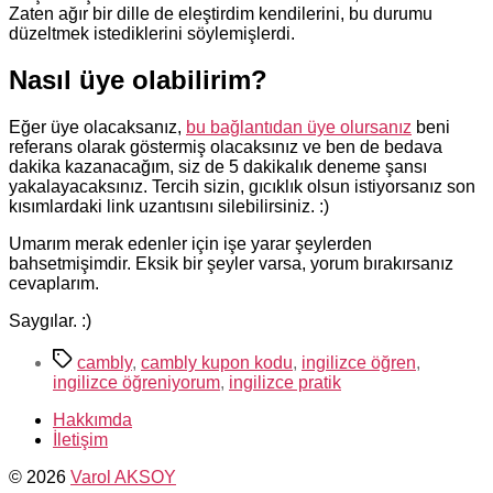
Zaten ağır bir dille de eleştirdim kendilerini, bu durumu
düzeltmek istediklerini söylemişlerdi.
Nasıl üye olabilirim?
Eğer üye olacaksanız,
bu bağlantıdan üye olursanız
beni
referans olarak göstermiş olacaksınız ve ben de bedava
dakika kazanacağım, siz de 5 dakikalık deneme şansı
yakalayacaksınız. Tercih sizin, gıcıklık olsun istiyorsanız son
kısımlardaki link uzantısını silebilirsiniz. :)
Umarım merak edenler için işe yarar şeylerden
bahsetmişimdir. Eksik bir şeyler varsa, yorum bırakırsanız
cevaplarım.
Saygılar. :)
Etiketler
cambly
,
cambly kupon kodu
,
ingilizce öğren
,
ingilizce öğreniyorum
,
ingilizce pratik
Hakkımda
İletişim
© 2026
Varol AKSOY