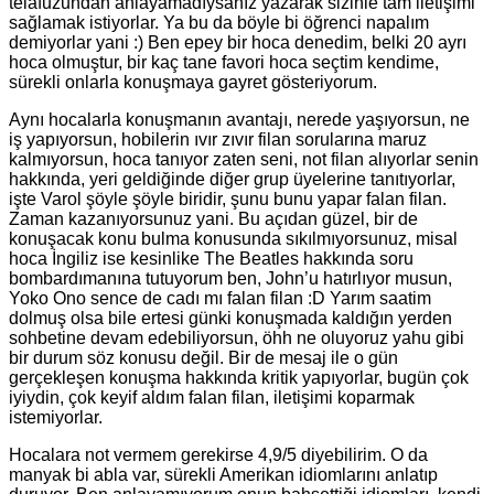
telafuzundan anlayamadıysanız yazarak sizinle tam iletişimi
sağlamak istiyorlar. Ya bu da böyle bi öğrenci napalım
demiyorlar yani :) Ben epey bir hoca denedim, belki 20 ayrı
hoca olmuştur, bir kaç tane favori hoca seçtim kendime,
sürekli onlarla konuşmaya gayret gösteriyorum.
Aynı hocalarla konuşmanın avantajı, nerede yaşıyorsun, ne
iş yapıyorsun, hobilerin ıvır zıvır filan sorularına maruz
kalmıyorsun, hoca tanıyor zaten seni, not filan alıyorlar senin
hakkında, yeri geldiğinde diğer grup üyelerine tanıtıyorlar,
işte Varol şöyle şöyle biridir, şunu bunu yapar falan filan.
Zaman kazanıyorsunuz yani. Bu açıdan güzel, bir de
konuşacak konu bulma konusunda sıkılmıyorsunuz, misal
hoca İngiliz ise kesinlike The Beatles hakkında soru
bombardımanına tutuyorum ben, John’u hatırlıyor musun,
Yoko Ono sence de cadı mı falan filan :D Yarım saatim
dolmuş olsa bile ertesi günki konuşmada kaldığın yerden
sohbetine devam edebiliyorsun, öhh ne oluyoruz yahu gibi
bir durum söz konusu değil. Bir de mesaj ile o gün
gerçekleşen konuşma hakkında kritik yapıyorlar, bugün çok
iyiydin, çok keyif aldım falan filan, iletişimi koparmak
istemiyorlar.
Hocalara not vermem gerekirse 4,9/5 diyebilirim. O da
manyak bi abla var, sürekli Amerikan idiomlarını anlatıp