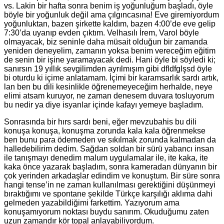
vs. Lakin bir hafta sonra benim iş yoğunluğum başladı, öyle
böyle bir yoğunluk değil ama çılgıncasına! Eve giremiyordum
yoğunluktan, bazen şirkette kaldım, bazen 4:00’de eve gelip
7:30’da uyanıp evden çıktım. Velhasılı İrem, Varol böyle
olmayacak, biz seninle daha müsait olduğun bir zamanda
yeniden deneyelim, zamanın yoksa benim vereceğim eğitim
de senin bir işine yaramayacak dedi. Hani öyle bi söyledi ki;
sanırsın 19 yıllık sevgilimden ayrılmışım gibi dfldfglşsd öyle
bi oturdu ki içime anlatamam. İçimi bir karamsarlık sardı artık,
lan ben bu dili kesinlikle öğrenemeyeceğim herhalde, neye
elimi atsam kuruyor, ne zaman denesem duvara tosluyorum
bu nedir ya diye isyanlar içinde kafayı yemeye başladım.
Sonrasında bir hırs sardı beni, eğer mevzubahis bu dili
konuşa konuşa, konuşma zorunda kala kala öğrenmekse
ben bunu para ödemeden ve sıkılmak zorunda kalmadan da
halledebilirim dedim. Sağdan soldan bir sürü yabancı insan
ile tanışmayı denedim malum uygulamalar ile, ite kaka, ite
kaka önce yazarak başladım, sonra kameradan dünyanın bir
çok yerinden arkadaşlar edindim ve konuştum. Bir süre sonra
hangi tense’in ne zaman kullanılması gerektiğini düşünmeyi
bıraktığımı ve spontane şekilde Türkçe karşılığı aklıma dahi
gelmeden yazabildiğimi farkettim. Yazıyorum ama
konuşamıyorum noktası buydu sanırım. Okuduğumu zaten
uzun zamandır kör topal anlayabiliyordum.