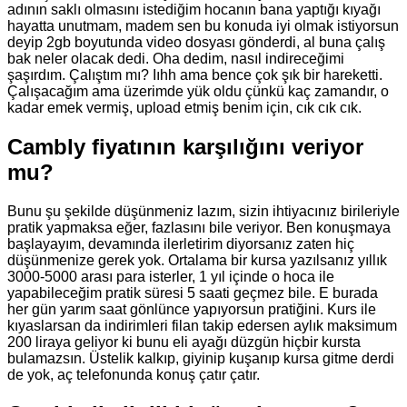
adının saklı olmasını istediğim hocanın bana yaptığı kıyağı
hayatta unutmam, madem sen bu konuda iyi olmak istiyorsun
deyip 2gb boyutunda video dosyası gönderdi, al buna çalış
bak neler olacak dedi. Oha dedim, nasıl indireceğimi
şaşırdım. Çalıştım mı? Iıhh ama bence çok şık bir hareketti.
Çalışacağım ama üzerimde yük oldu çünkü kaç zamandır, o
kadar emek vermiş, upload etmiş benim için, cık cık cık.
Cambly fiyatının karşılığını veriyor
mu?
Bunu şu şekilde düşünmeniz lazım, sizin ihtiyacınız birileriyle
pratik yapmaksa eğer, fazlasını bile veriyor. Ben konuşmaya
başlayayım, devamında ilerletirim diyorsanız zaten hiç
düşünmenize gerek yok. Ortalama bir kursa yazılsanız yıllık
3000-5000 arası para isterler, 1 yıl içinde o hoca ile
yapabileceğim pratik süresi 5 saati geçmez bile. E burada
her gün yarım saat gönlünce yapıyorsun pratiğini. Kurs ile
kıyaslarsan da indirimleri filan takip edersen aylık maksimum
200 liraya geliyor ki bunu eli ayağı düzgün hiçbir kursta
bulamazsın. Üstelik kalkıp, giyinip kuşanıp kursa gitme derdi
de yok, aç telefonunda konuş çatır çatır.